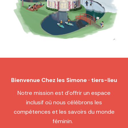
Bienvenue
Chez les Simone · tiers-lieu
Notre mission est d’offrir un espace
inclusif où nous célébrons les
compétences et les savoirs du monde
féminin.